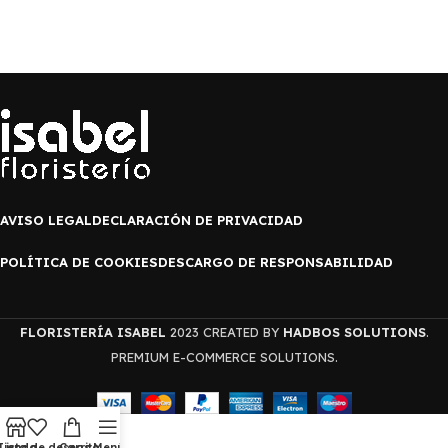
AVISO LEGAL
DECLARACIÓN DE PRIVACIDAD
POLÍTICA DE COOKIES
DESCARGO DE RESPONSABILIDAD
FLORISTERÍA ISABEL
2023 CREATED BY
HADBOS SOLUTIONS
.
PREMIUM E-COMMERCE SOLUTIONS.
Tienda
Lista de deseos
Carrito
Menú