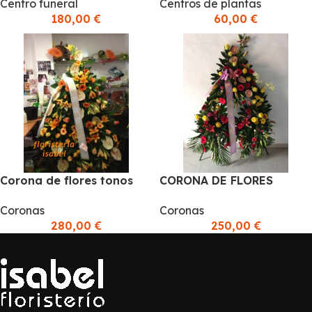
Centros de plantas
Centro funeral
60,00
€
180,00
€
Corona de flores tonos
CORONA DE FLORES
cremas, naranjas y
VARIAS EN COLORES
Coronas
Coronas
rosados
ROSADOS Y AMARILLOS
280,00
€
250,00
€