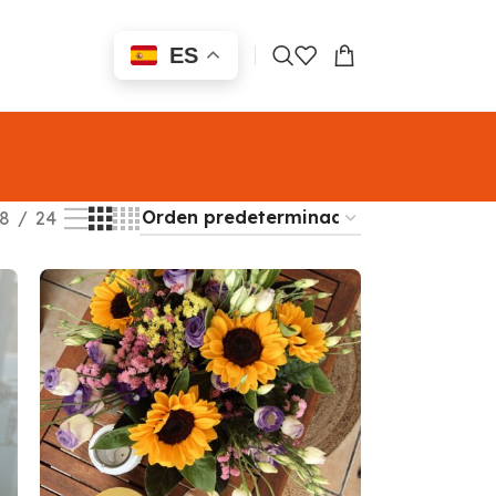
ES
8
24