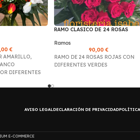
RAMO CLASICO DE 24 ROSAS
ROJAS
Ramos
5,00
€
90,00
€
 AMARILLO,
RAMO DE 24 ROSAS ROJAS CON
LANCO
DIFERENTES VERDES
OR DIFERENTES
AVISO LEGAL
DECLARACIÓN DE PRIVACIDAD
POLÍTICA
MIUM E-COMMERCE