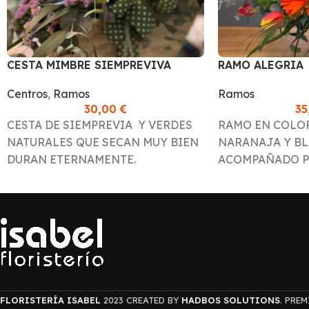
CESTA MIMBRE SIEMPREVIVA
RAMO ALEGRIA
Centros
,
Ramos
Ramos
30,00
€
3
CESTA DE SIEMPREVIA Y VERDES
RAMO EN COLOR
NATURALES QUE SECAN MUY BIEN
NARANAJA Y B
DURAN ETERNAMENTE.
ACOMPAÑADO P
VERDES
FLORISTERÍA ISABEL
2023 CREATED BY
HADBOS SOLUTIONS
. PRE