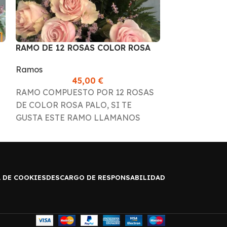
RAMO DE 12 ROSAS COLOR ROSA
RAMO MARIE
CLARO
Ramos
Ramos
45,00
€
UNOS GIRAS
RAMO COMPUESTO POR 12 ROSAS
POR ROSA Y 
DE COLOR ROSA PALO, SI TE
COMBINACIO
GUSTA ESTE RAMO LLAMANOS
ESTE RAMO 
PARA CONSULTAR
DISPONIBILI
DISPONIBILIDAD.
965730590
 DE COOKIES
DESCARGO DE RESPONSABILIDAD